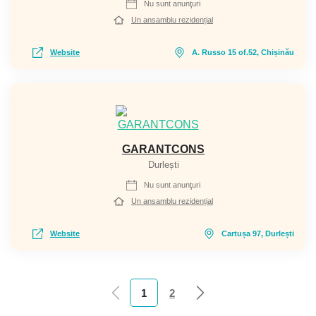
Nu sunt anunţuri
Un ansamblu rezidențial
Website
A. Russo 15 of.52, Chișinău
GARANTCONS
Durlești
Nu sunt anunţuri
Un ansamblu rezidențial
Website
Cartușa 97, Durlești
1
2