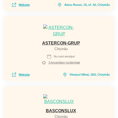
Website
Alecu Russo, 15, of. 42, Chișinău
ASTERCON-GRUP
Chișinău
Nu sunt anunţuri
3 Ansambluri rezidențiale
Website
Viteazul Mihai, 19/2, Chișinău
BASCONSLUX
Chișinău