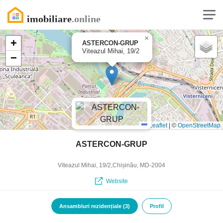
×
+
ASTERCON-GRUP
Viteazul Mihai, 19/2
−
Leaflet
|
©
OpenStreetMap
ASTERCON-GRUP
Viteazul Mihai, 19/2,
Chișinău
, MD-2004
Website
Ansambluri rezidențiale (3)
Profil