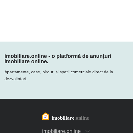
activitate, am reușit să câștigăm încrederea clienților prin dedicația pentru
muncă și calitatea proiectelor noastre, menite să unească familii și să le
asigure confortul mult dorit.
imobiliare.online - o platformă de anunțuri
imobiliare online.
Apartamente, case, birouri și spații comerciale direct de la
dezvoltatori.
imobiliare.online