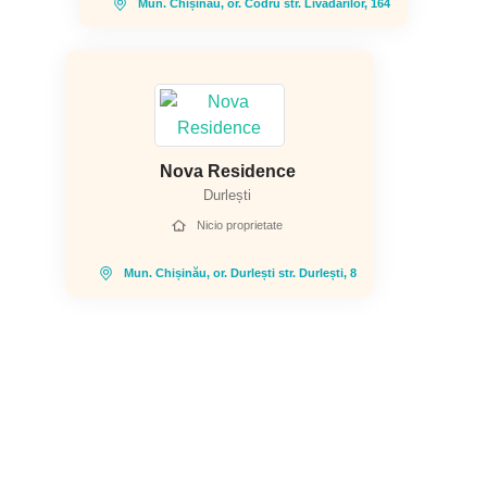
Mun. Chișinău, or. Codru str. Livădarilor, 164
Nova Residence
Durlești
Nicio proprietate
Mun. Chișinău, or. Durlești str. Durlești, 8
Cine suntem
Astercon-grup este unul dintre principalii dezvoltatori imobiliari de
apartamente de pe piața din Republica Moldova, cu o experiență vastă în
construcția și dezvoltarea de proiecte imobiliare rezidențiale. Compania de
construcții Astercon din Chișinău gestionează, controlează și monitorizează
personal, prin echipa sa de profesioniști, întregul proces de dezvoltare a
proiectelor sale de apartamente. Toate etapele lor de execuție, de la
conceperea proiectului arhitectural și până la finalizarea apartamentelor și
predarea clienților, sunt executate la cel mai înalt nivel. În cei 15 ani de