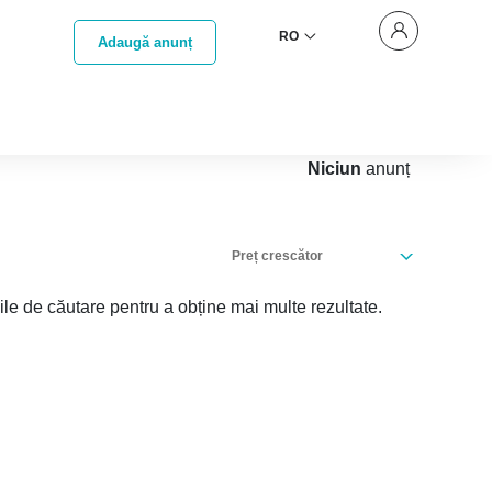
RO
Adaugă anunț
Niciun
anunț
Preț crescător
iile de căutare pentru a obține mai multe rezultate.