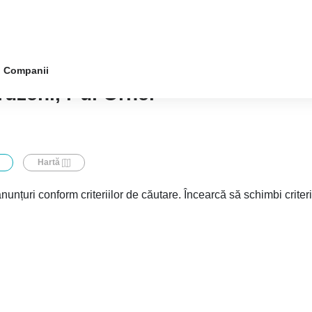
Companii
uzeni, r-ul Orhei
Hartă
nunțuri conform criteriilor de căutare. Încearcă să schimbi criter