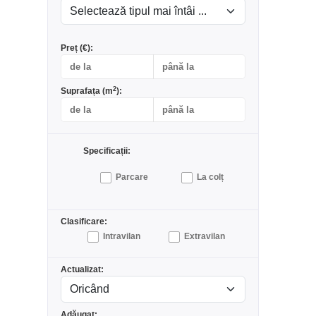
Preț (€):
2
Suprafața (m
):
Specificații:
Parcare
La colț
Clasificare:
Intravilan
Extravilan
Actualizat:
Adăugat: