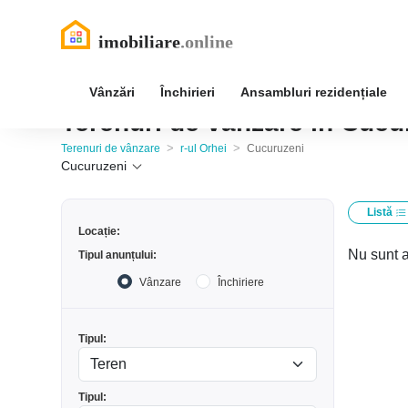
Vânzări
Închirieri
Ansambluri rezidențiale
Terenuri de vânzare în Cucur
>
>
Terenuri de vânzare
r-ul Orhei
Cucuruzeni
Cucuruzeni
Listă
Locație:
Nu sunt a
Tipul anunțului:
Vânzare
Închiriere
Tipul:
Tipul: