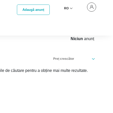
RO
Adaugă anunț
Niciun
anunț
Preț crescător
iile de căutare pentru a obține mai multe rezultate.