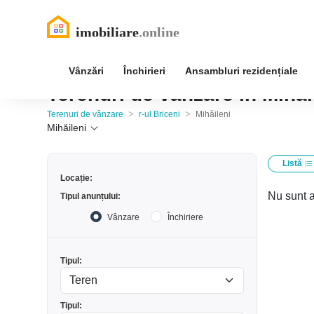
Vânzări
Închirieri
Ansambluri rezidențiale
Terenuri de vânzare în Mihăil
>
>
Terenuri de vânzare
r-ul Briceni
Mihăileni
Mihăileni
Listă
Locație:
Nu sunt a
Tipul anunțului:
Vânzare
Închiriere
Tipul:
Tipul: