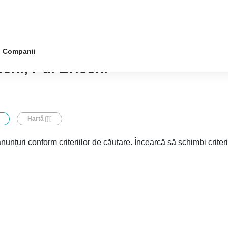
Companii
eni, r-ul Briceni
Hartă
nunțuri conform criteriilor de căutare. Încearcă să schimbi criter