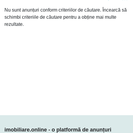
Nu sunt anunțuri conform criteriilor de căutare. Încearcă să
schimbi criteriile de căutare pentru a obține mai multe
rezultate.
Cine suntem
Descoperă cele mai noi oportunități de investiții imobiliare și află toate
detaliile necesare pentru a lua cea mai bună decizie.
imobiliare.online - o platformă de anunțuri