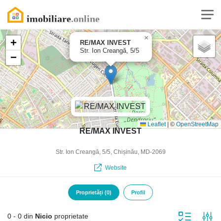
×
+
RE/MAX INVEST
Str. Ion Creangă, 5/5
−
Leaflet
|
©
OpenStreetMap
RE/MAX INVEST
Str. Ion Creangă, 5/5, Chișinău, MD-2069
Website
Proprietăți (0)
Profil
0 - 0 din
Nicio
proprietate