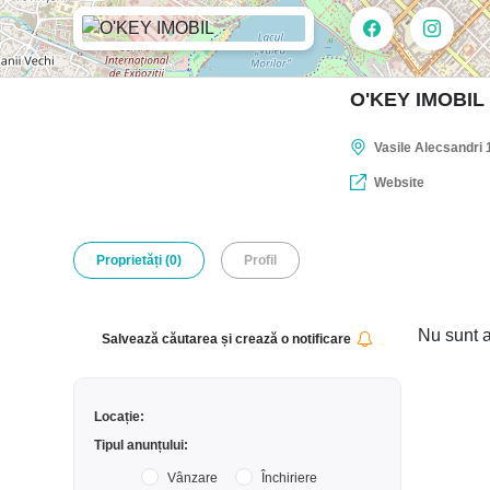
O'KEY IMOBIL
Vasile Alecsandri
Website
Proprietăți (0)
Profil
Nu sunt a
Salvează căutarea și crează o notificare
Locație:
Tipul anunțului:
Vânzare
Închiriere