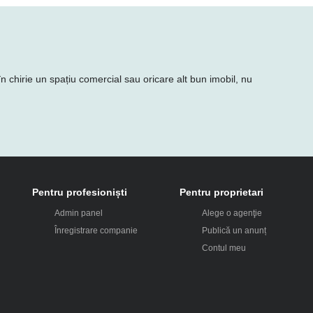
n chirie un spațiu comercial sau oricare alt bun imobil, nu
Pentru profesioniști
Pentru proprietari
Admin panel
Alege o agenţie
Înregistrare companie
Publică un anunț
Contul meu