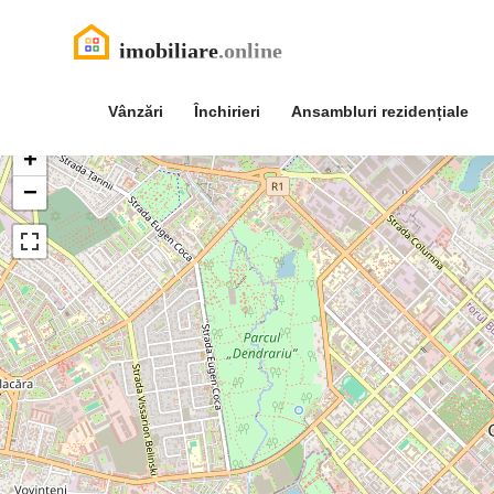
Vânzări
Închirieri
Ansambluri rezidențiale
+
−