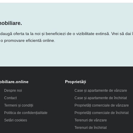
obiliare.
 oferta ta la noi și beneficiezi de o vizibilitate extinsă. Vrei să dai î
e o promovare eficientă online.
obiliare.online
Proprietăți
Despre noi
Case și apartamente de vânzare
Contact
Case și apartamente de închiriat
Termeni și condiții
Proprietăți comerciale de vânzare
Politica de confidențialitate
Proprietăți comerciale de închiriat
Setări cookies
Terenuri de vânzare
Terenuri de închiriat