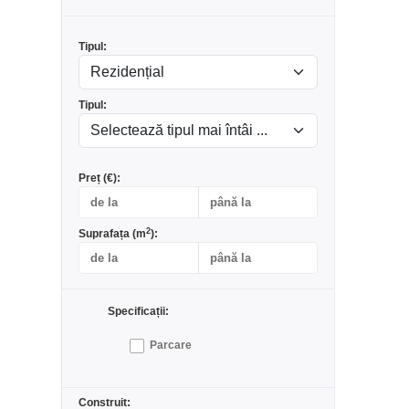
Tipul:
Tipul:
Preț (€):
2
Suprafața (m
):
Specificații:
Parcare
Construit: