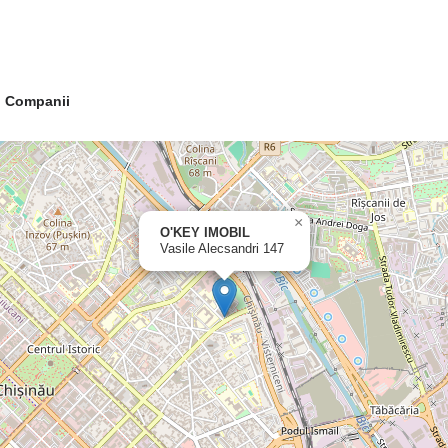
Companii
×
O'KEY IMOBIL
Vasile Alecsandri 147