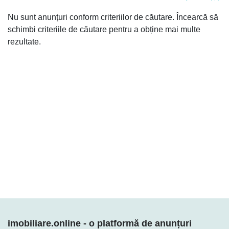
Nu sunt anunțuri conform criteriilor de căutare. Încearcă să
schimbi criteriile de căutare pentru a obține mai multe
rezultate.
Cine suntem
Suntem în acest domeniu de ani de zile. Dacă ai nevoie de o consultație cu
un specialist nu ezita să ne contactezi. Șansele de vânzare cresc dacă
produsul e bine prezentat. Și aici vorbim despre întreg pachetul: poze,
descriere, etc.
imobiliare.online - o platformă de anunțuri