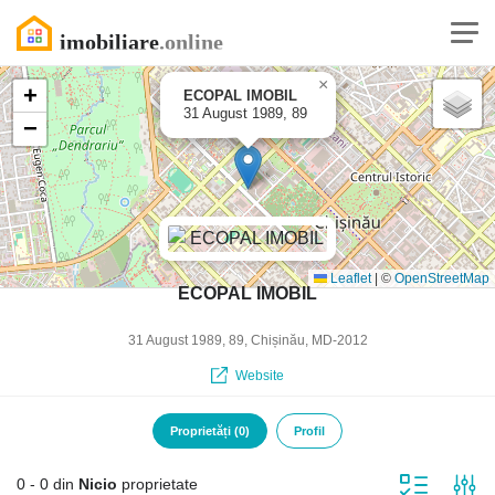
×
+
ECOPAL IMOBIL
31 August 1989, 89
−
Leaflet
|
©
OpenStreetMap
ECOPAL IMOBIL
31 August 1989, 89, Chișinău, MD-2012
Website
Proprietăți (0)
Profil
0 - 0 din
Nicio
proprietate