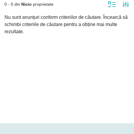
0 - 0 din
Nicio
proprietate
Nu sunt anunțuri conform criteriilor de căutare. Încearcă să
schimbi criteriile de căutare pentru a obține mai multe
rezultate.
Cine suntem
La B&B Lider Company, visul tău de a avea locuința perfectă devine realitate!
De aceea, selectăm cele mai avantajoase oferte imobiliare, oferindu-ți acces
la proprietăți la prețuri accesibile. Credem într-o creștere solidă și în
construirea unor parteneriate de succes cu fiecare client. Ne dorim să fim
prima ta alegere atunci când ai nevoie de sprijin profesional în procesul de
vânzare-cumpărare a unui imobil, oferindu-ți consultanță și suport la fiecare
pas.