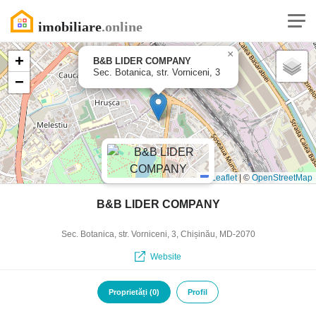
×
+
B&B LIDER COMPANY
Sec. Botanica, str. Vorniceni, 3
−
Leaflet
|
©
OpenStreetMap
B&B LIDER COMPANY
Sec. Botanica, str. Vorniceni, 3, Chișinău, MD-2070
Website
Proprietăți (0)
Profil