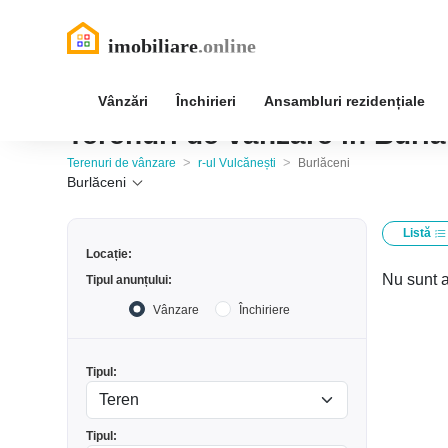
Vânzări
Închirieri
Ansambluri rezidențiale
Terenuri de vânzare în Burlă
>
>
Terenuri de vânzare
r-ul Vulcănești
Burlăceni
Burlăceni
Listă
Locație:
Nu sunt a
Tipul anunțului:
Vânzare
Închiriere
Tipul:
Tipul: