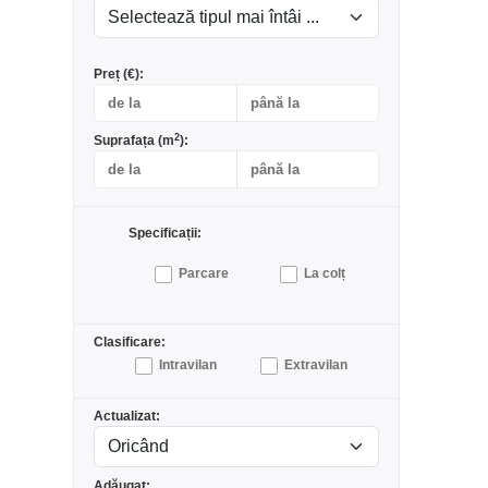
Preț (€):
2
Suprafața (m
):
Specificații:
Parcare
La colț
Clasificare:
Intravilan
Extravilan
Actualizat:
Adăugat: