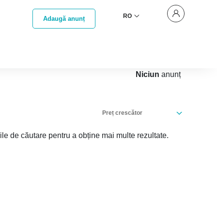
RO
Adaugă anunț
Niciun
anunț
Preț crescător
iile de căutare pentru a obține mai multe rezultate.