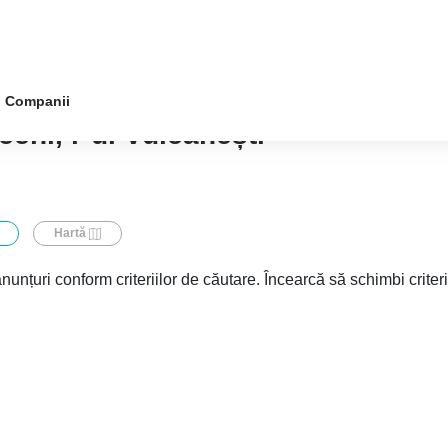
Companii
ceni, r-ul Vulcănești
Hartă
nunțuri conform criteriilor de căutare. Încearcă să schimbi criter