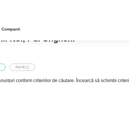
Companii
ii Noi, r-ul Ungheni
Hartă
nunțuri conform criteriilor de căutare. Încearcă să schimbi criter