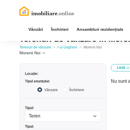
Vânzări
Închirieri
Ansambluri rezidențiale
Terenuri de vânzare în Moren
>
>
Terenuri de vânzare
r-ul Ungheni
Morenii Noi
Morenii Noi
Listă
Locație:
Nu sunt a
Tipul anunțului:
Vânzare
Închiriere
Tipul:
Tipul: