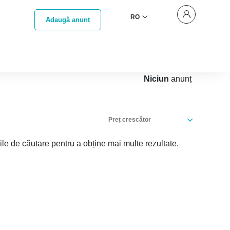
RO
Adaugă anunț
Niciun
anunț
Preț crescător
iile de căutare pentru a obține mai multe rezultate.