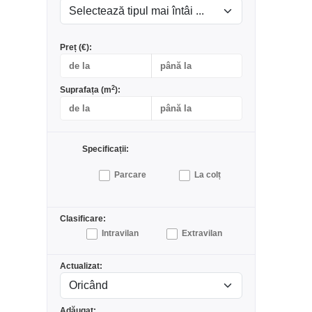
Preț (€):
2
Suprafața (m
):
Specificații:
Parcare
La colț
Clasificare:
Intravilan
Extravilan
Actualizat:
Adăugat: