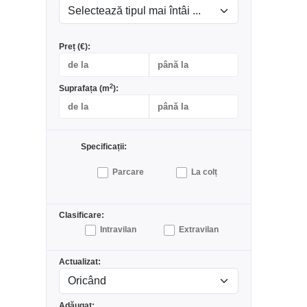
Preț (€):
2
Suprafața (m
):
Specificații:
Parcare
La colț
Clasificare:
Intravilan
Extravilan
Actualizat:
Adăugat: