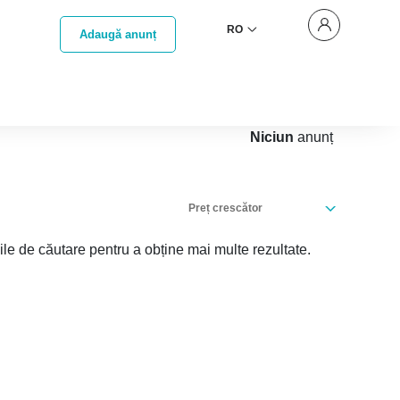
RO
Adaugă anunț
Niciun
anunț
Preț crescător
iile de căutare pentru a obține mai multe rezultate.