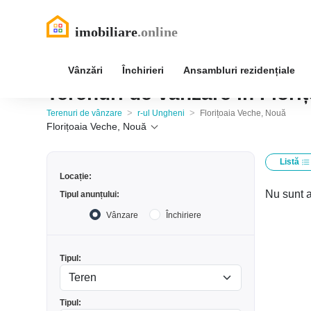
Vânzări
Închirieri
Ansambluri rezidențiale
Terenuri de vânzare în Flori
>
>
Terenuri de vânzare
r-ul Ungheni
Florițoaia Veche, Nouă
Florițoaia Veche, Nouă
Listă
Locație:
Nu sunt a
Tipul anunțului:
Vânzare
Închiriere
Tipul:
Tipul: