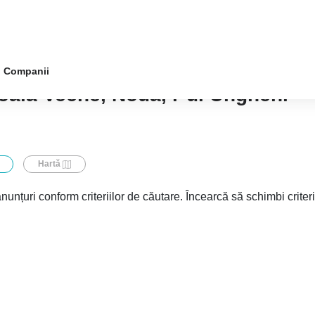
Companii
țoaia Veche, Nouă, r-ul Ungheni
Hartă
nunțuri conform criteriilor de căutare. Încearcă să schimbi criter