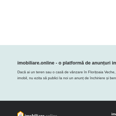
imobiliare.online - o platformă de anunțuri im
Dacă ai un teren sau o casă de vânzare în Florițoaia Veche, No
imobil, nu ezita să publici la noi un anunț de închiriere și be
im