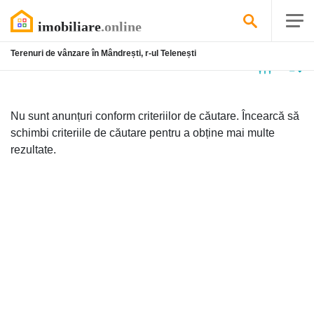
Terenuri de vânzare în Mândrești, r-ul Telenești
Niciun
anunț
Nu sunt anunțuri conform criteriilor de căutare. Încearcă să
schimbi criteriile de căutare pentru a obține mai multe
rezultate.