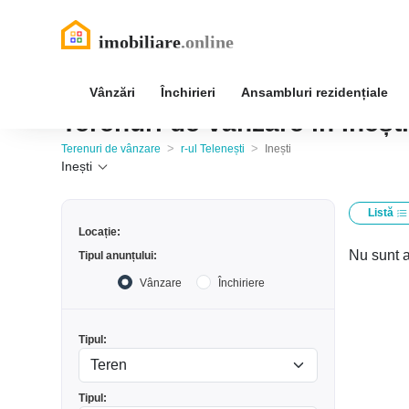
Vânzări
Închirieri
Ansambluri rezidențiale
Terenuri de vânzare în Inești,
>
>
Terenuri de vânzare
r-ul Telenești
Inești
Inești
Listă
Locație:
Nu sunt a
Tipul anunțului:
Vânzare
Închiriere
Tipul:
Tipul: