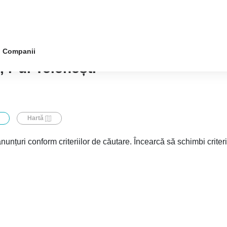
Companii
 r-ul Telenești
Hartă
nunțuri conform criteriilor de căutare. Încearcă să schimbi criter