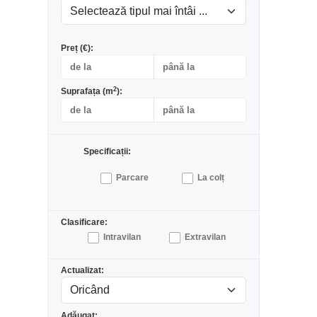
Preț (€):
2
Suprafața (m
):
Specificații:
Parcare
La colț
Clasificare:
Intravilan
Extravilan
Actualizat:
Adăugat: