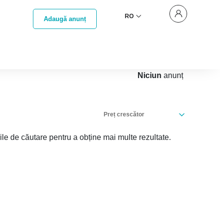
RO
Adaugă anunț
Niciun
anunț
Preț crescător
iile de căutare pentru a obține mai multe rezultate.