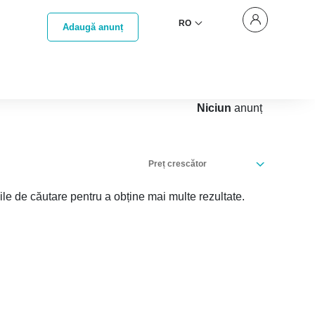
RO
Adaugă anunț
Niciun
anunț
Preț crescător
iile de căutare pentru a obține mai multe rezultate.