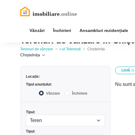
Vânzări
Închirieri
Ansambluri rezidențiale
Terenuri de vânzare în Chiște
>
>
Terenuri de vânzare
r-ul Telenești
Chiștelnița
Chiștelnița
Listă
Locație:
Nu sunt a
Tipul anunțului:
Vânzare
Închiriere
Tipul:
Tipul: