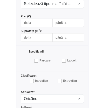
Preț (€):
2
Suprafața (m
):
Specificații:
Parcare
La colț
Clasificare:
Intravilan
Extravilan
Actualizat:
Adăugat: