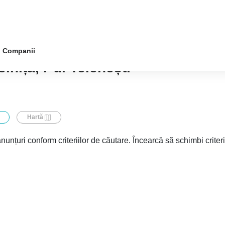
Companii
lnița, r-ul Telenești
Hartă
nunțuri conform criteriilor de căutare. Încearcă să schimbi criter