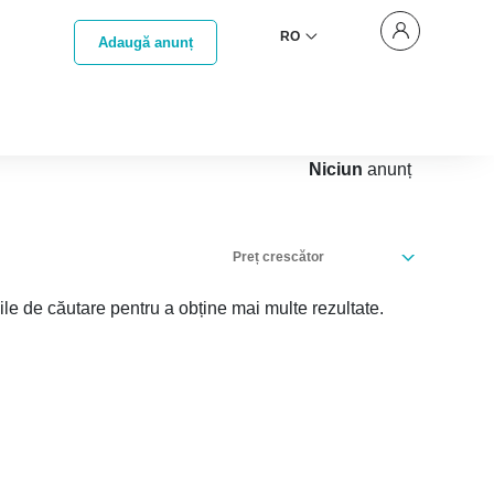
RO
Adaugă anunț
Niciun
anunț
Preț crescător
iile de căutare pentru a obține mai multe rezultate.