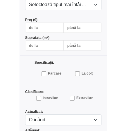
Preț (€):
2
Suprafața (m
):
Specificații:
Parcare
La colț
Clasificare:
Intravilan
Extravilan
Actualizat:
Adăugat: