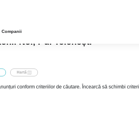
Companii
nii Noi, r-ul Telenești
Hartă
nunțuri conform criteriilor de căutare. Încearcă să schimbi criter