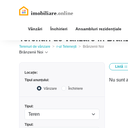
Vânzări
Închirieri
Ansambluri rezidențiale
Terenuri de vânzare în Brânze
>
>
Terenuri de vânzare
r-ul Telenești
Brânzenii Noi
Brânzenii Noi
Listă
Locație:
Nu sunt a
Tipul anunțului:
Vânzare
Închiriere
Tipul:
Tipul: