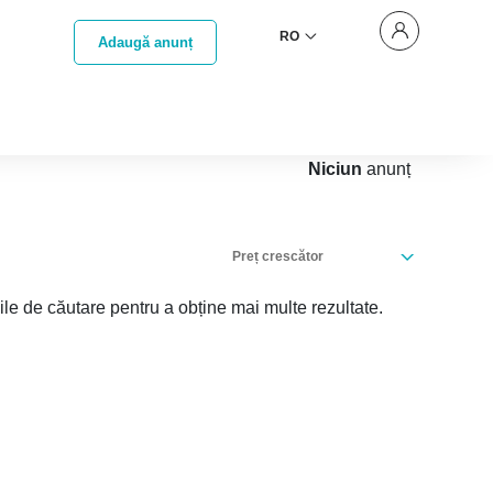
RO
Adaugă anunț
Niciun
anunț
Preț crescător
iile de căutare pentru a obține mai multe rezultate.