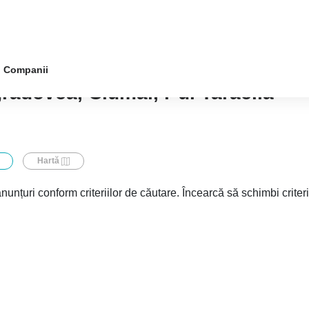
Companii
radovca, Ciumai, r-ul Taraclia
Hartă
nunțuri conform criteriilor de căutare. Încearcă să schimbi criter