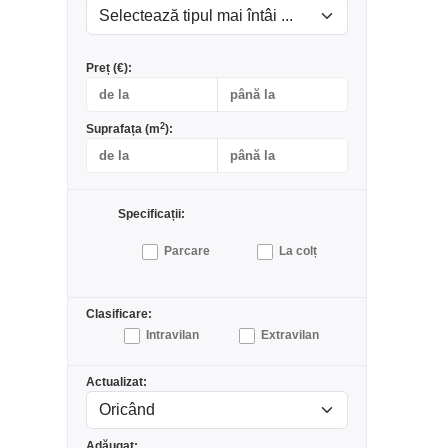
Preț (€):
2
Suprafața (m
):
Specificații:
Parcare
La colț
Clasificare:
Intravilan
Extravilan
Actualizat:
Adăugat: