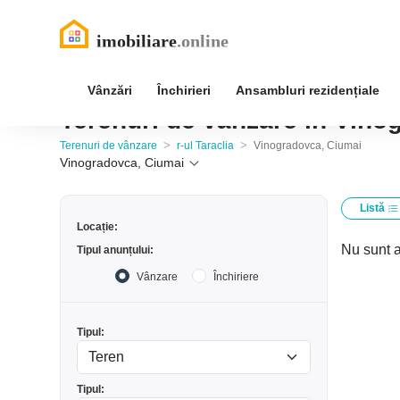
Vânzări
Închirieri
Ansambluri rezidențiale
Terenuri de vânzare în Vinog
>
>
Terenuri de vânzare
r-ul Taraclia
Vinogradovca, Ciumai
Vinogradovca, Ciumai
Listă
Locație:
Nu sunt a
Tipul anunțului:
Vânzare
Închiriere
Tipul:
Tipul: