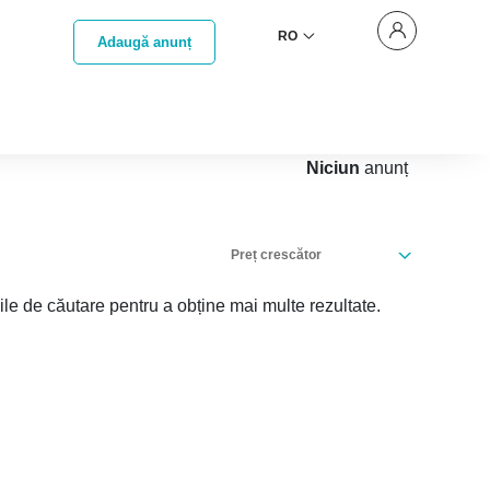
RO
Adaugă anunț
Niciun
anunț
Preț crescător
iile de căutare pentru a obține mai multe rezultate.