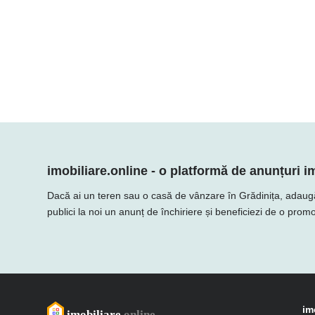
imobiliare.online - o platformă de anunțuri im
Dacă ai un teren sau o casă de vânzare în Grădinița, adaugă ofe
publici la noi un anunț de închiriere și beneficiezi de o promo
im