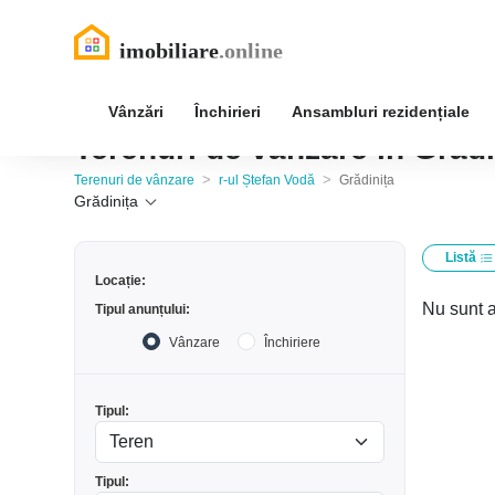
Vânzări
Închirieri
Ansambluri rezidențiale
Terenuri de vânzare în Grădi
>
>
Terenuri de vânzare
r-ul Ștefan Vodă
Grădinița
Grădinița
Listă
Locație:
Nu sunt a
Tipul anunțului:
Vânzare
Închiriere
Tipul:
Tipul: