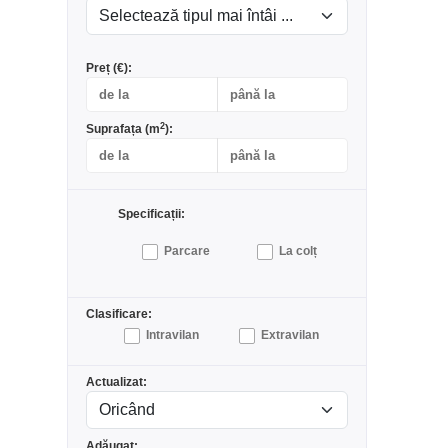
Preț (€):
2
Suprafața (m
):
Specificații:
Parcare
La colț
Clasificare:
Intravilan
Extravilan
Actualizat:
Adăugat: