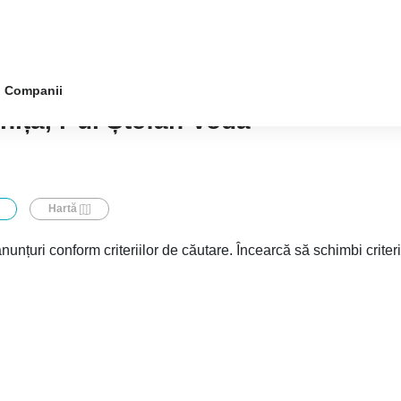
Companii
nița, r-ul Ștefan Vodă
Hartă
nunțuri conform criteriilor de căutare. Încearcă să schimbi criter