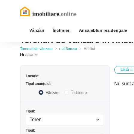
Vânzări
Închirieri
Ansambluri rezidențiale
Terenuri de vânzare în Hristi
>
>
Terenuri de vânzare
r-ul Soroca
Hristici
Hristici
Listă
Locație:
Nu sunt a
Tipul anunțului:
Vânzare
Închiriere
Tipul:
Tipul: