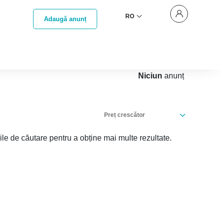
RO
Adaugă anunț
Niciun
anunț
Preț crescător
iile de căutare pentru a obține mai multe rezultate.