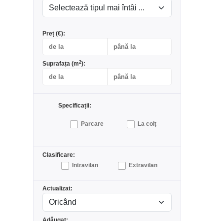
Preț (€):
2
Suprafața (m
):
Specificații:
Parcare
La colț
Clasificare:
Intravilan
Extravilan
Actualizat:
Adăugat: