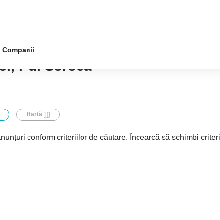
Companii
ci, r-ul Soroca
Hartă
nunțuri conform criteriilor de căutare. Încearcă să schimbi criter