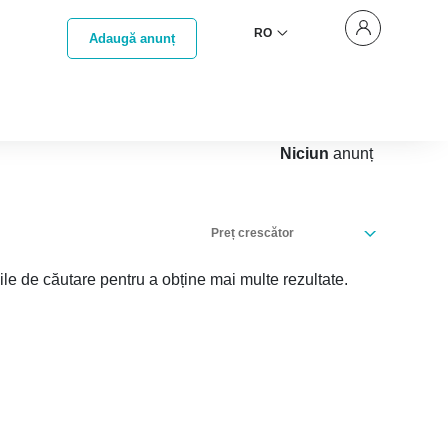
RO
Adaugă anunț
Niciun
anunț
Preț crescător
iile de căutare pentru a obține mai multe rezultate.