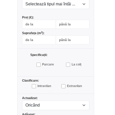
Preț (€):
2
Suprafața (m
):
Specificații:
Parcare
La colț
Clasificare:
Intravilan
Extravilan
Actualizat:
Adăugat: