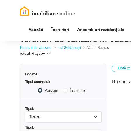
Vânzări
Închirieri
Ansambluri rezidențiale
Terenuri de vânzare în Vadul
>
>
Terenuri de vânzare
r-ul Șoldanești
Vadul-Rașcov
Vadul-Rașcov
Listă
Locație:
Nu sunt a
Tipul anunțului:
Vânzare
Închiriere
Tipul:
Tipul: