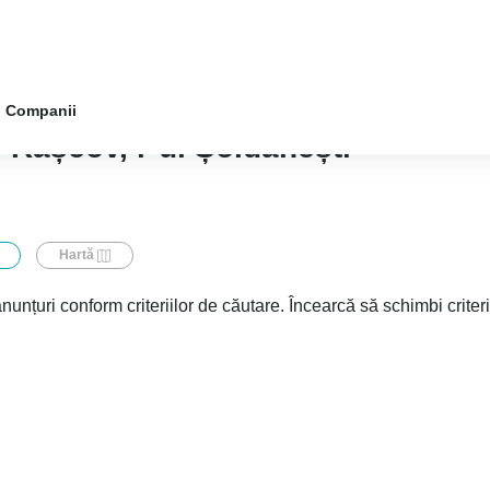
Companii
-Rașcov, r-ul Șoldanești
Hartă
nunțuri conform criteriilor de căutare. Încearcă să schimbi criter