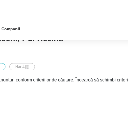
Companii
ceni, r-ul Rezina
Hartă
nunțuri conform criteriilor de căutare. Încearcă să schimbi criter