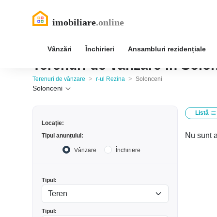
Vânzări
Închirieri
Ansambluri rezidențiale
Terenuri de vânzare în Solon
>
>
Terenuri de vânzare
r-ul Rezina
Solonceni
Solonceni
Listă
Locație:
Nu sunt a
Tipul anunțului:
Vânzare
Închiriere
Tipul:
Tipul: