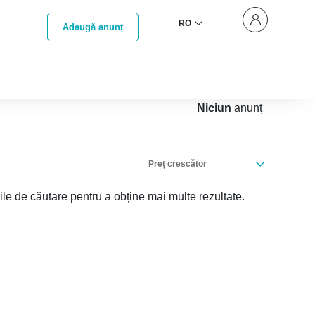
RO
Adaugă anunț
Niciun
anunț
Preț crescător
iile de căutare pentru a obține mai multe rezultate.