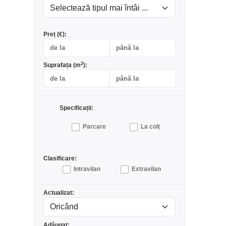
Preț (€):
2
Suprafața (m
):
Specificații:
Parcare
La colț
Clasificare:
Intravilan
Extravilan
Actualizat:
Adăugat: