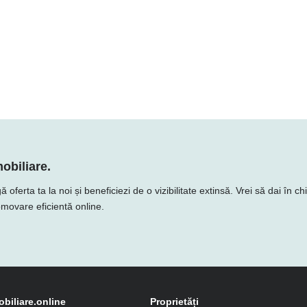
obiliare.
erta ta la noi și beneficiezi de o vizibilitate extinsă. Vrei să dai în ch
romovare eficientă online.
obiliare.online
Proprietăți