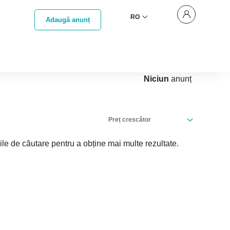
RO
Adaugă anunț
Niciun
anunț
Preț crescător
iile de căutare pentru a obține mai multe rezultate.