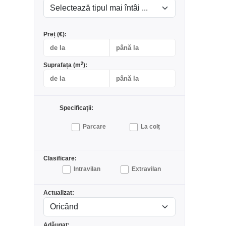
Preț (€):
2
Suprafața (m
):
Specificații:
Parcare
La colț
Clasificare:
Intravilan
Extravilan
Actualizat:
Adăugat: