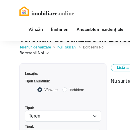
Vânzări
Închirieri
Ansambluri rezidențiale
Terenuri de vânzare în Boros
>
>
Terenuri de vânzare
r-ul Râșcani
Borosenii Noi
Borosenii Noi
Listă
Locație:
Nu sunt a
Tipul anunțului:
Vânzare
Închiriere
Tipul:
Tipul: