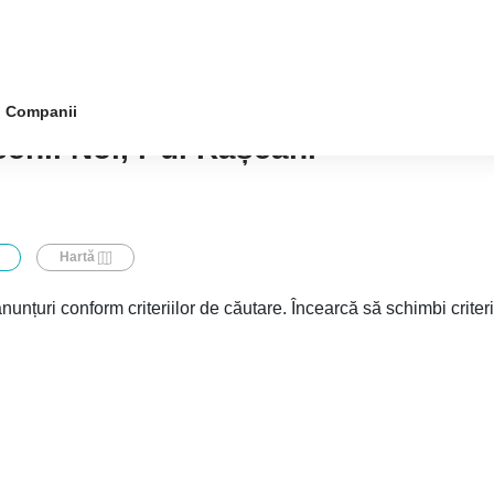
Companii
enii Noi, r-ul Râșcani
Hartă
nunțuri conform criteriilor de căutare. Încearcă să schimbi criter