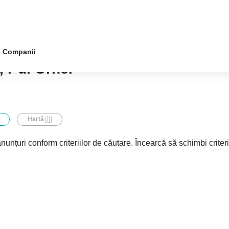
Companii
 r-ul Orhei
Hartă
nunțuri conform criteriilor de căutare. Încearcă să schimbi criter