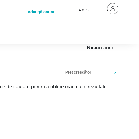
RO
Adaugă anunț
Niciun
anunț
Preț crescător
iile de căutare pentru a obține mai multe rezultate.