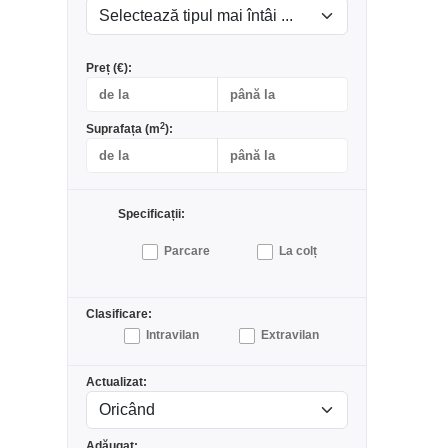
Preț (€):
2
Suprafața (m
):
Specificații:
Parcare
La colț
Clasificare:
Intravilan
Extravilan
Actualizat:
Adăugat: