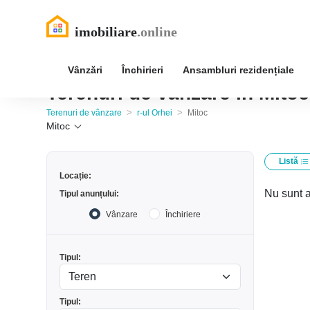
Vânzări
Închirieri
Ansambluri rezidențiale
Terenuri de vânzare în Mitoc,
>
>
Terenuri de vânzare
r-ul Orhei
Mitoc
Mitoc
Listă
Locație:
Nu sunt a
Tipul anunțului:
Vânzare
Închiriere
Tipul:
Tipul: