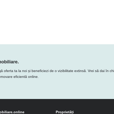
obiliare.
erta ta la noi și beneficiezi de o vizibilitate extinsă. Vrei să dai în ch
romovare eficientă online.
obiliare.online
Proprietăți