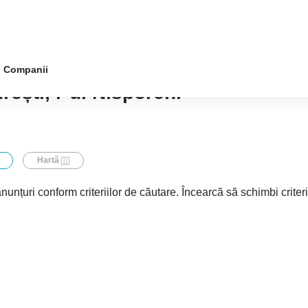
Companii
rești, r-ul Nisporeni
Hartă
nunțuri conform criteriilor de căutare. Încearcă să schimbi criter