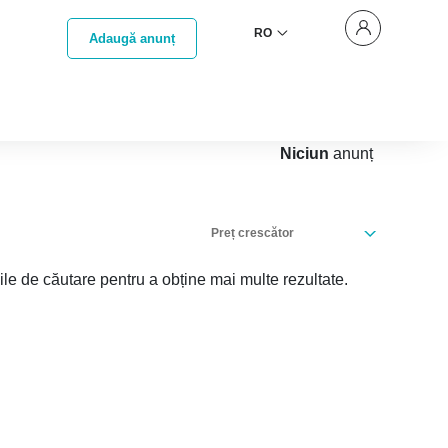
RO
Adaugă anunț
Niciun
anunț
Preț crescător
iile de căutare pentru a obține mai multe rezultate.