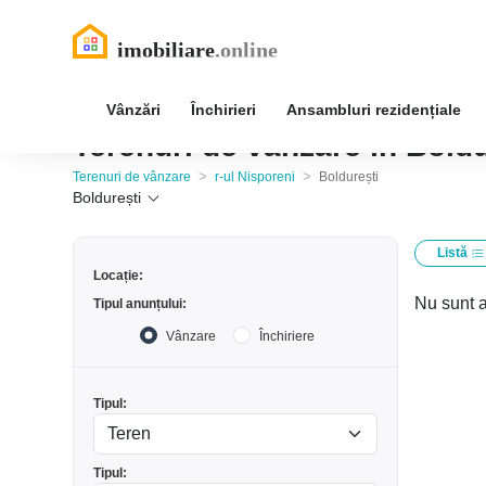
Vânzări
Închirieri
Ansambluri rezidențiale
Terenuri de vânzare în Boldu
>
>
Terenuri de vânzare
r-ul Nisporeni
Boldurești
Boldurești
Listă
Locație:
Nu sunt a
Tipul anunțului:
Vânzare
Închiriere
Tipul:
Tipul: