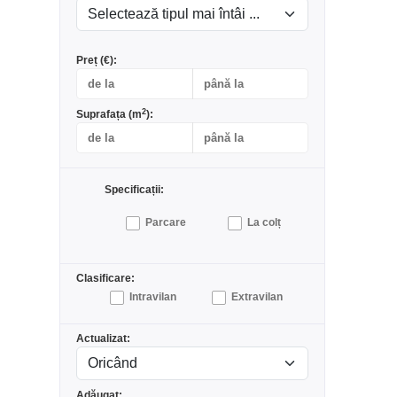
Preț (€):
2
Suprafața (m
):
Specificații:
Parcare
La colț
Clasificare:
Intravilan
Extravilan
Actualizat:
Adăugat: