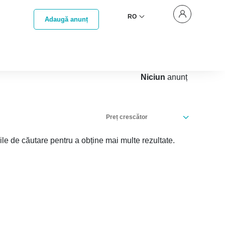
RO
Adaugă anunț
Niciun
anunț
Preț crescător
iile de căutare pentru a obține mai multe rezultate.