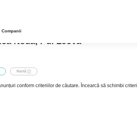
Companii
ica Nouă, r-ul Leova
Hartă
nunțuri conform criteriilor de căutare. Încearcă să schimbi criter