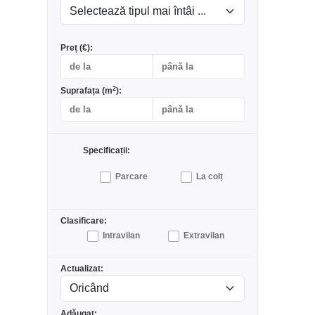
Preț (€):
2
Suprafața (m
):
Specificații:
Parcare
La colț
Clasificare:
Intravilan
Extravilan
Actualizat:
Adăugat: