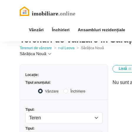
Vânzări
Închirieri
Ansambluri rezidențiale
Terenuri de vânzare în Sărăț
>
>
Terenuri de vânzare
r-ul Leova
Sărățica Nouă
Sărățica Nouă
Listă
Locație:
Nu sunt a
Tipul anunțului:
Vânzare
Închiriere
Tipul:
Tipul: