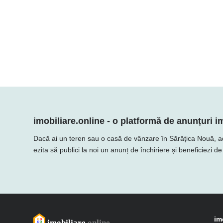
imobiliare.online - o platformă de anunțuri im
Dacă ai un teren sau o casă de vânzare în Sărățica Nouă, adaug
ezita să publici la noi un anunț de închiriere și beneficiezi d
im