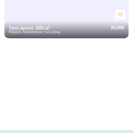
€6,000
2
Teren agricol, 3000 m
Filipeni, Romanovca, r-ul Leova