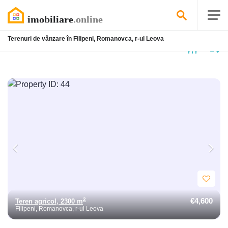
Terenuri de vânzare în Filipeni, Romanovca, r-ul Leova
3
anunțuri găsite
€4,600
2
Teren agricol, 2300 m
Filipeni, Romanovca, r-ul Leova