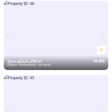
€5,400
2
Teren agricol, 2700 m
Filipeni, Romanovca, r-ul Leova