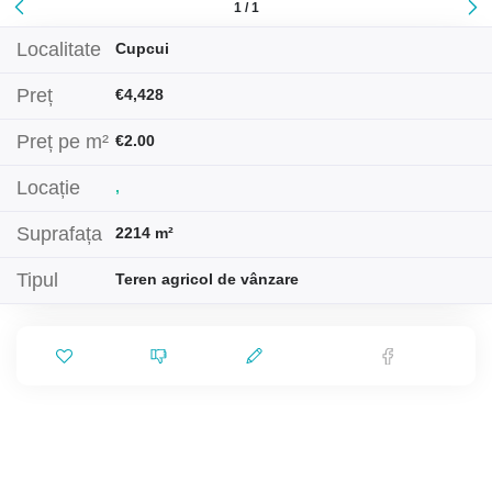
1 / 1
Localitate
Cupcui
Preț
€4,428
Preț pe m²
€2.00
Locație
,
Suprafața
2214 m²
Tipul
Teren agricol de vânzare