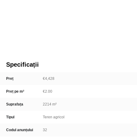
Specificații
Preț
€4,428
Preț pe m²
€2.00
Suprafața
2214 m²
Tipul
Teren agricol
Codul anunțului
32