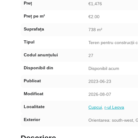
Preț
€1,476
Preț pe m²
€2.00
Suprafața
738 m²
Tipul
Teren pentru construcții 
Codul anunțului
27
Disponibil din
Disponibil acum
Publicat
2023-06-23
Modificat
2026-08-07
Localitate
Cupcui
,
r-ul Leova
Exterior
Orientarea: south-west, 