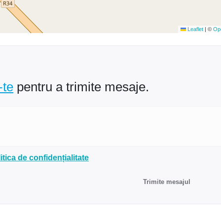
Leaflet
|
©
Op
-te
pentru a trimite mesaje.
itica de confidențialitate
Trimite mesajul