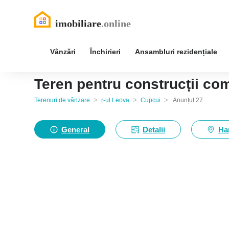
Vânzări
Închirieri
Ansambluri rezidențiale
Teren pentru construcții com
>
>
>
Terenuri de vânzare
r-ul Leova
Cupcui
Anunțul 27
General
Detalii
Ha