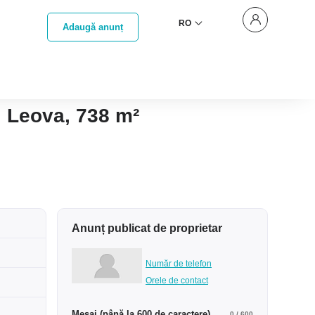
RO
Adaugă anunț
l Leova, 738 m²
Anunț publicat de proprietar
Număr de telefon
Orele de contact
Mesaj (până la 600 de caractere)
0
/ 600