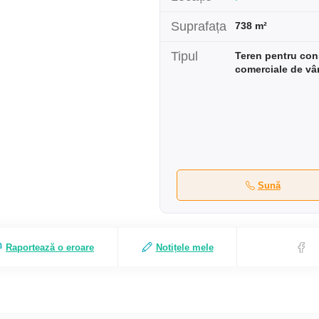
Suprafața
738 m²
Tipul
Teren pentru cons
comerciale de vâ
Sună
Raportează o eroare
Notițele mele