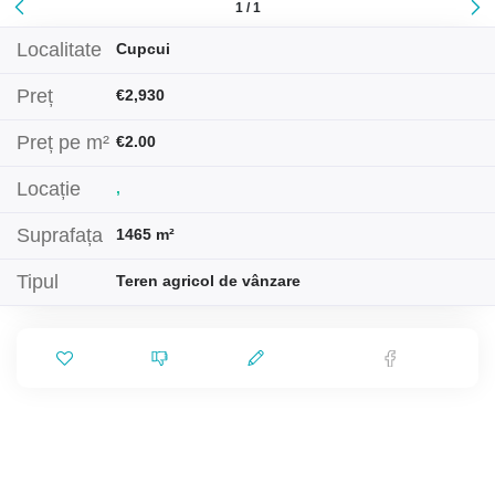
1 / 1
Localitate
Cupcui
Preț
€2,930
Preț pe m²
€2.00
Locație
,
Suprafața
1465 m²
Tipul
Teren agricol de vânzare