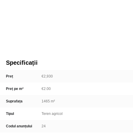
Specificații
Preț
€2,930
Preț pe m²
€2.00
Suprafața
1465 m²
Tipul
Teren agricol
Codul anunțului
24