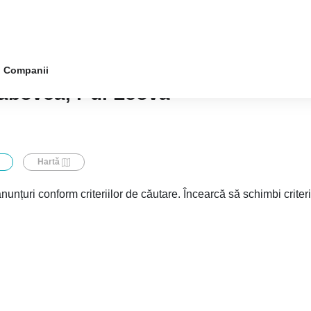
Companii
babovca, r-ul Leova
Hartă
nunțuri conform criteriilor de căutare. Încearcă să schimbi criter