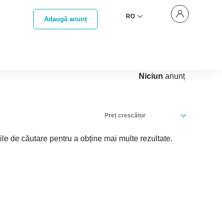
RO
Adaugă anunț
Niciun
anunț
Preț crescător
iile de căutare pentru a obține mai multe rezultate.