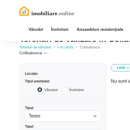
Vânzări
Închirieri
Ansambluri rezidențiale
Terenuri de vânzare în Coli
>
>
Terenuri de vânzare
r-ul Leova
Colibabovca
Colibabovca
Listă
Locație:
Nu sunt a
Tipul anunțului:
Vânzare
Închiriere
Tipul:
Tipul: