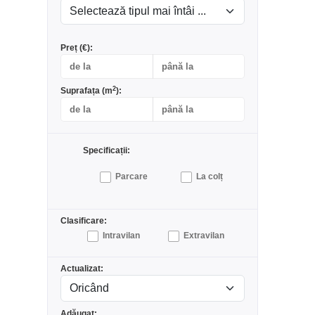
Preț (€):
2
Suprafața (m
):
Specificații:
Parcare
La colț
Clasificare:
Intravilan
Extravilan
Actualizat:
Adăugat: