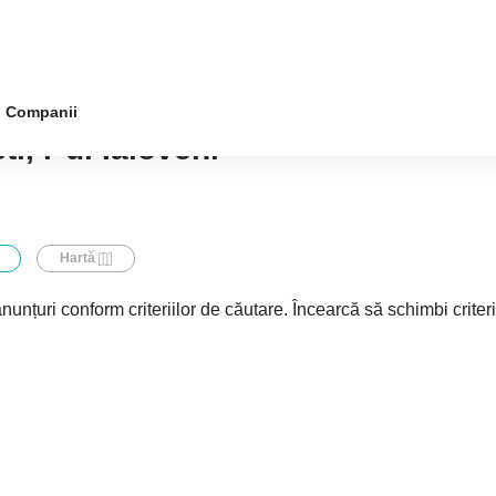
Companii
i, r-ul Ialoveni
Hartă
nunțuri conform criteriilor de căutare. Încearcă să schimbi criter