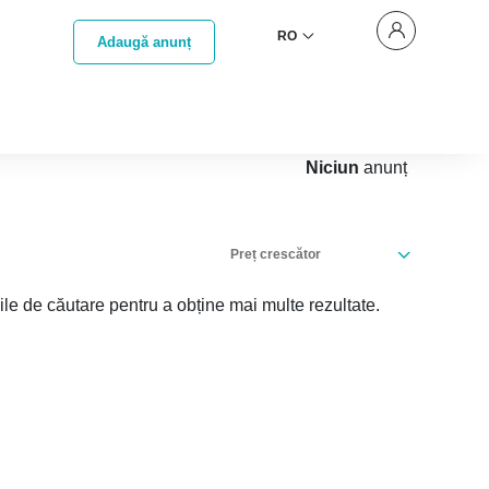
RO
Adaugă anunț
Niciun
anunț
Preț crescător
iile de căutare pentru a obține mai multe rezultate.