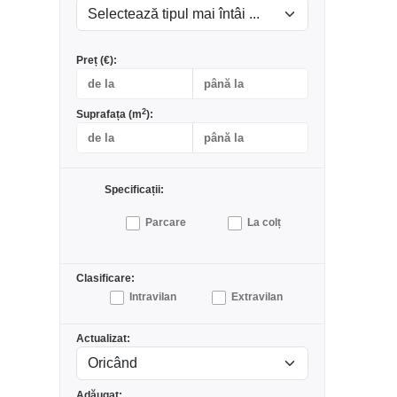
Preț (€):
2
Suprafața (m
):
Specificații:
Parcare
La colț
Clasificare:
Intravilan
Extravilan
Actualizat:
Adăugat: