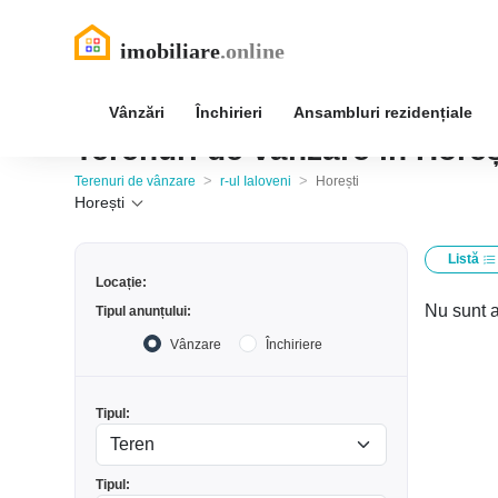
Vânzări
Închirieri
Ansambluri rezidențiale
Terenuri de vânzare în Horeșt
>
>
Terenuri de vânzare
r-ul Ialoveni
Horești
Horești
Listă
Locație:
Nu sunt a
Tipul anunțului:
Vânzare
Închiriere
Tipul:
Tipul: