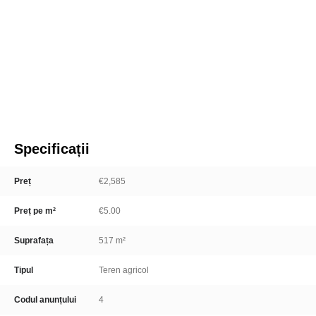
Specificații
Preț
€2,585
Preț pe m²
€5.00
Suprafața
517 m²
Tipul
Teren agricol
Codul anunțului
4