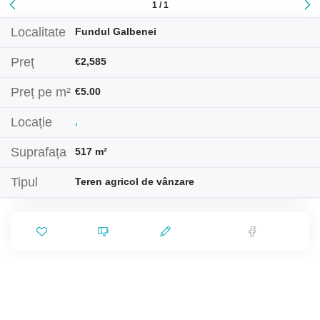
1 / 1
Localitate
Fundul Galbenei
Preț
€2,585
Preț pe m²
€5.00
Locație
,
Suprafața
517 m²
Tipul
Teren agricol de vânzare