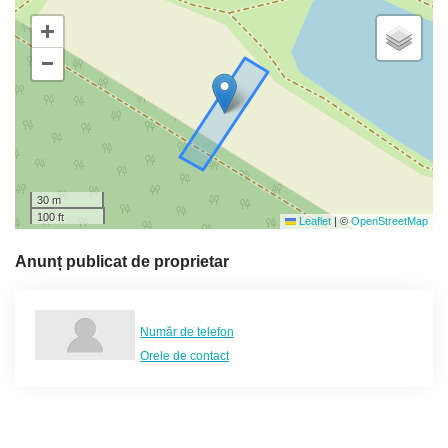
+
−
30 m
100 ft
Leaflet
|
©
OpenStreetMap
Anunț publicat de proprietar
Număr de telefon
Orele de contact