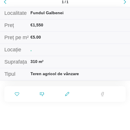
1 / 1
Localitate
Fundul Galbenei
Preț
€1,550
Preț pe m²
€5.00
Locație
,
Suprafața
310 m²
Tipul
Teren agricol de vânzare