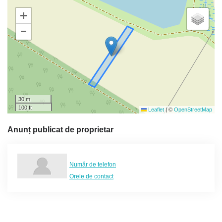
+
−
30 m
100 ft
Leaflet
|
©
OpenStreetMap
Anunț publicat de proprietar
Număr de telefon
Orele de contact