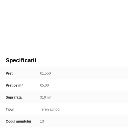
Specificații
Preț
€1,550
Preț pe m²
€5.00
Suprafața
310 m²
Tipul
Teren agricol
Codul anunțului
13