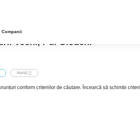
Companii
rii Vechi, r-ul Glodeni
Hartă
nunțuri conform criteriilor de căutare. Încearcă să schimbi criter