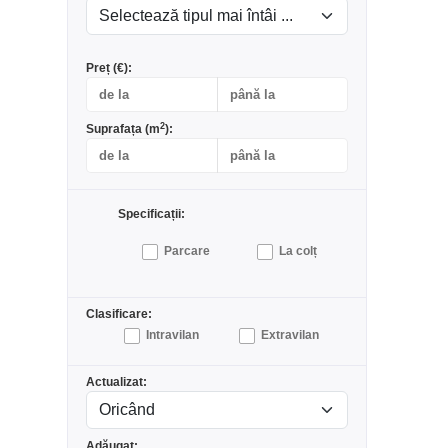
Preț (€):
2
Suprafața (m
):
Specificații:
Parcare
La colț
Clasificare:
Intravilan
Extravilan
Actualizat:
Adăugat: