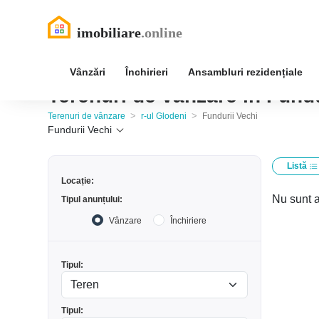
Vânzări
Închirieri
Ansambluri rezidențiale
Terenuri de vânzare în Fundu
>
>
Terenuri de vânzare
r-ul Glodeni
Fundurii Vechi
Fundurii Vechi
Listă
Locație:
Nu sunt a
Tipul anunțului:
Vânzare
Închiriere
Tipul:
Tipul: