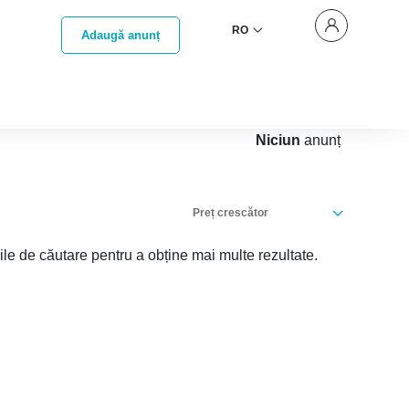
RO
Adaugă anunț
Niciun
anunț
Preț crescător
iile de căutare pentru a obține mai multe rezultate.