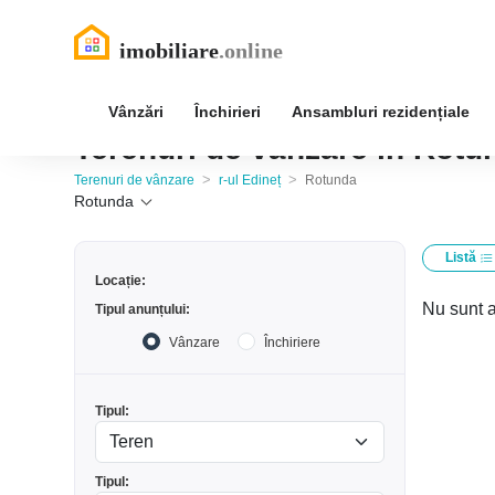
Vânzări
Închirieri
Ansambluri rezidențiale
Terenuri de vânzare în Rotun
>
>
Terenuri de vânzare
r-ul Edineț
Rotunda
Rotunda
Listă
Locație:
Nu sunt a
Tipul anunțului:
Vânzare
Închiriere
Tipul:
Tipul: