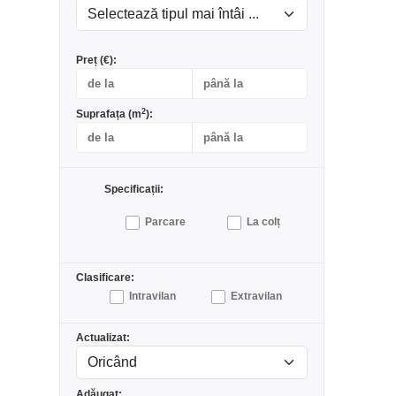
Preț (€):
2
Suprafața (m
):
Specificații:
Parcare
La colț
Clasificare:
Intravilan
Extravilan
Actualizat:
Adăugat: