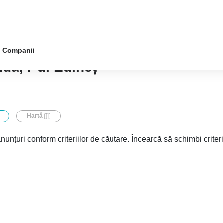
Companii
da, r-ul Edineț
Hartă
nunțuri conform criteriilor de căutare. Încearcă să schimbi criter