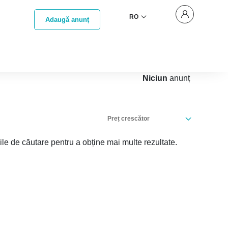
RO
Adaugă anunț
Niciun
anunț
Preț crescător
iile de căutare pentru a obține mai multe rezultate.