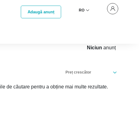
RO
Adaugă anunț
Niciun
anunț
Preț crescător
iile de căutare pentru a obține mai multe rezultate.