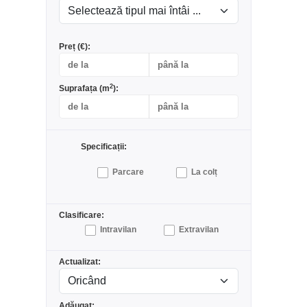
Preț (€):
2
Suprafața (m
):
Specificații:
Parcare
La colț
Clasificare:
Intravilan
Extravilan
Actualizat:
Adăugat: