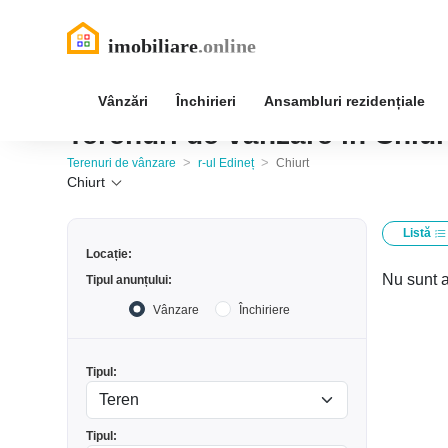
Vânzări
Închirieri
Ansambluri rezidențiale
Terenuri de vânzare în Chiurt
>
>
Terenuri de vânzare
r-ul Edineț
Chiurt
Chiurt
Listă
Locație:
Nu sunt a
Tipul anunțului:
Vânzare
Închiriere
Tipul:
Tipul: