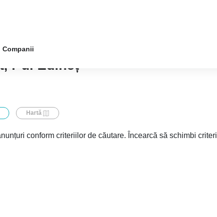
Companii
, r-ul Edineț
Hartă
nunțuri conform criteriilor de căutare. Încearcă să schimbi criter