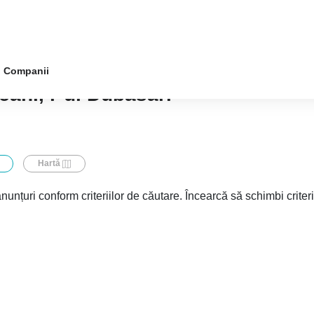
Companii
cani, r-ul Dubăsari
Hartă
nunțuri conform criteriilor de căutare. Încearcă să schimbi criter