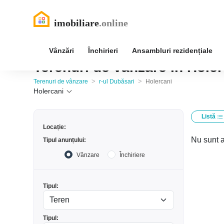
Vânzări
Închirieri
Ansambluri rezidențiale
Terenuri de vânzare în Holer
>
>
Terenuri de vânzare
r-ul Dubăsari
Holercani
Holercani
Listă
Locație:
Nu sunt a
Tipul anunțului:
Vânzare
Închiriere
Tipul:
Tipul: