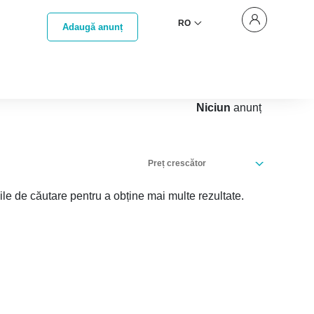
RO
Adaugă anunț
Niciun
anunț
Preț crescător
iile de căutare pentru a obține mai multe rezultate.