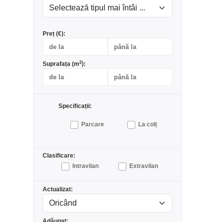
Preț (€):
2
Suprafața (m
):
Specificații:
Parcare
La colț
Clasificare:
Intravilan
Extravilan
Actualizat:
Adăugat: