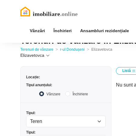
Vânzări
Închirieri
Ansambluri rezidențiale
Terenuri de vânzare în Eliza
>
>
Terenuri de vânzare
r-ul Dondușeni
Elizavetovca
Elizavetovca
Listă
Locație:
Nu sunt a
Tipul anunțului:
Vânzare
Închiriere
Tipul:
Tipul: