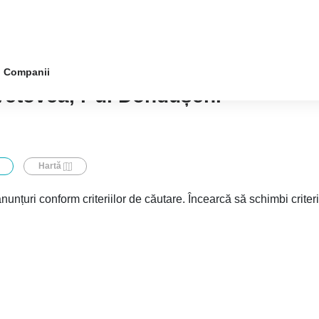
Companii
vetovca, r-ul Dondușeni
Hartă
nunțuri conform criteriilor de căutare. Încearcă să schimbi criter