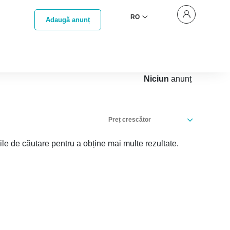
RO
Adaugă anunț
Niciun
anunț
Preț crescător
iile de căutare pentru a obține mai multe rezultate.