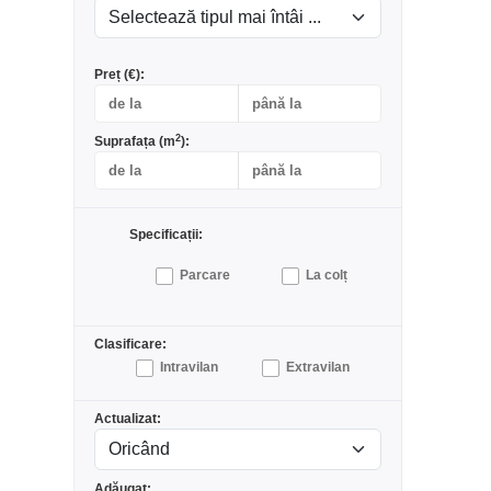
Preț (€):
2
Suprafața (m
):
Specificații:
Parcare
La colț
Clasificare:
Intravilan
Extravilan
Actualizat:
Adăugat: