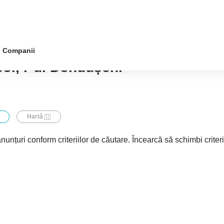
Companii
boi, r-ul Dondușeni
Hartă
nunțuri conform criteriilor de căutare. Încearcă să schimbi criter