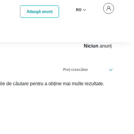
RO
Adaugă anunț
Niciun
anunț
Preț crescător
iile de căutare pentru a obține mai multe rezultate.