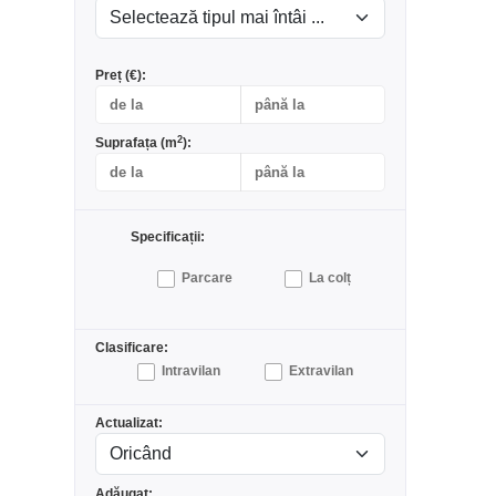
Preț (€):
2
Suprafața (m
):
Specificații:
Parcare
La colț
Clasificare:
Intravilan
Extravilan
Actualizat:
Adăugat: