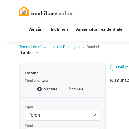
Vânzări
Închirieri
Ansambluri rezidențiale
Terenuri de vânzare în Bara
>
>
Terenuri de vânzare
r-ul Dondușeni
Baraboi
Baraboi
Listă
Locație:
Nu sunt a
Tipul anunțului:
Vânzare
Închiriere
Tipul:
Tipul: