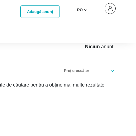
RO
Adaugă anunț
Niciun
anunț
Preț crescător
iile de căutare pentru a obține mai multe rezultate.