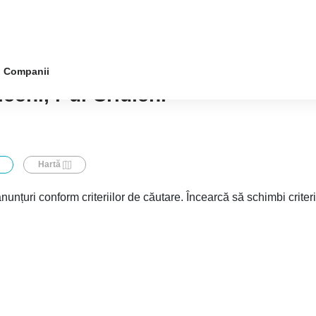
Companii
ceni, r-ul Criuleni
Hartă
nunțuri conform criteriilor de căutare. Încearcă să schimbi criter