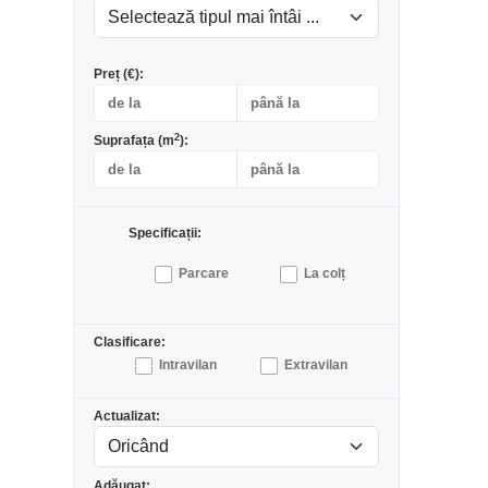
Preț (€):
2
Suprafața (m
):
Specificații:
Parcare
La colț
Clasificare:
Intravilan
Extravilan
Actualizat:
Adăugat: