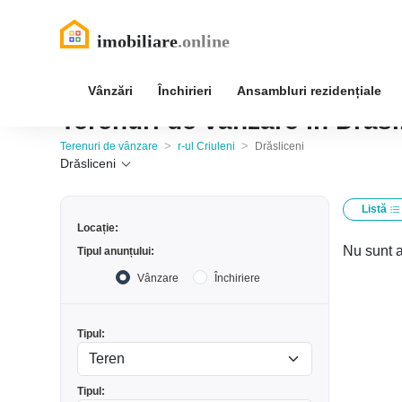
Vânzări
Închirieri
Ansambluri rezidențiale
Terenuri de vânzare în Drăsli
>
>
Terenuri de vânzare
r-ul Criuleni
Drăsliceni
Drăsliceni
Listă
Locație:
Nu sunt a
Tipul anunțului:
Vânzare
Închiriere
Tipul:
Tipul: