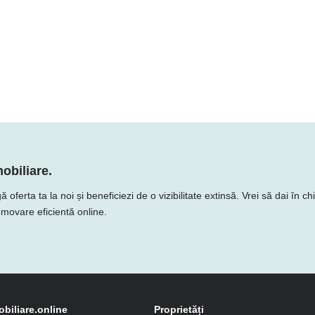
obiliare.
erta ta la noi și beneficiezi de o vizibilitate extinsă. Vrei să dai în ch
romovare eficientă online.
obiliare.online
Proprietăți