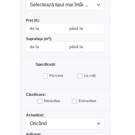
Preț (€):
2
Suprafața (m
):
Specificații:
Parcare
La colț
Clasificare:
Intravilan
Extravilan
Actualizat:
Adăugat: