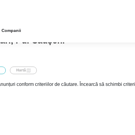
Companii
ari, r-ul Căușeni
Hartă
nunțuri conform criteriilor de căutare. Încearcă să schimbi criter