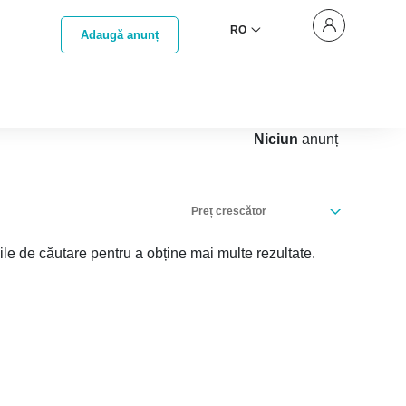
RO
Adaugă anunț
Niciun
anunț
Preț crescător
iile de căutare pentru a obține mai multe rezultate.