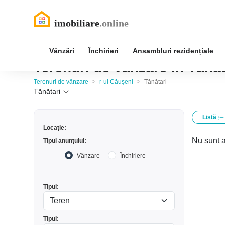
Vânzări
Închirieri
Ansambluri rezidențiale
Terenuri de vânzare în Tănăt
>
>
Terenuri de vânzare
r-ul Căușeni
Tănătari
Tănătari
Listă
Locație:
Nu sunt a
Tipul anunțului:
Vânzare
Închiriere
Tipul:
Tipul: