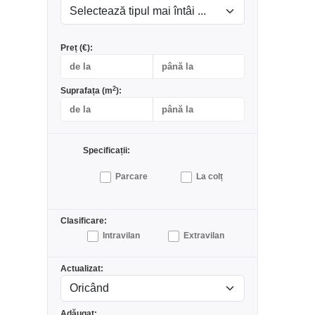
Preț (€):
2
Suprafața (m
):
Specificații:
Parcare
La colț
Clasificare:
Intravilan
Extravilan
Actualizat:
Adăugat: