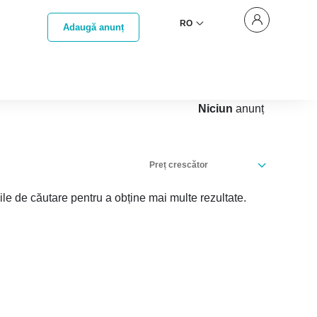
RO
Adaugă anunț
Niciun
anunț
Preț crescător
iile de căutare pentru a obține mai multe rezultate.