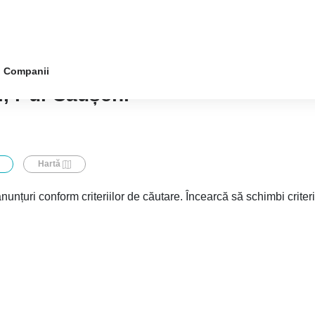
Companii
, r-ul Căușeni
Hartă
nunțuri conform criteriilor de căutare. Încearcă să schimbi criter