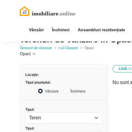
Vânzări
Închirieri
Ansambluri rezidențiale
Terenuri de vânzare în Opaci
>
>
Terenuri de vânzare
r-ul Căușeni
Opaci
Opaci
Listă
Locație:
Nu sunt a
Tipul anunțului:
Vânzare
Închiriere
Tipul:
Tipul: