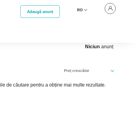
RO
Adaugă anunț
Niciun
anunț
Preț crescător
iile de căutare pentru a obține mai multe rezultate.