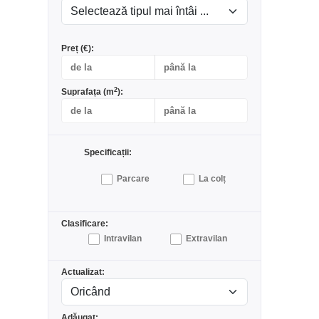
Preț (€):
2
Suprafața (m
):
Specificații:
Parcare
La colț
Clasificare:
Intravilan
Extravilan
Actualizat:
Adăugat: