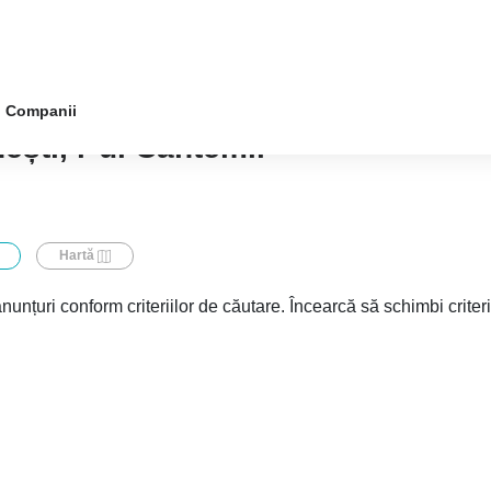
Companii
ești, r-ul Cantemir
Hartă
nunțuri conform criteriilor de căutare. Încearcă să schimbi criter