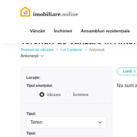
Vânzări
Închirieri
Ansambluri rezidențiale
Terenuri de vânzare în Anton
>
>
Terenuri de vânzare
r-ul Cantemir
Antonești
Antonești
Listă
Locație:
Nu sunt a
Tipul anunțului:
Vânzare
Închiriere
Tipul:
Tipul: