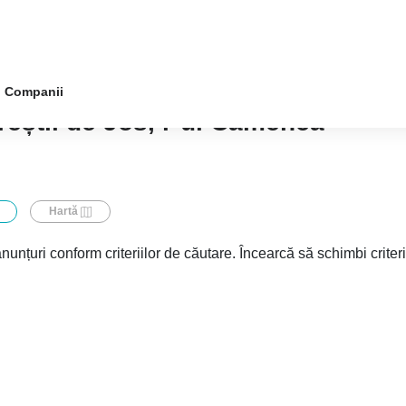
Companii
reștii de Jos, r-ul Camenca
Hartă
nunțuri conform criteriilor de căutare. Încearcă să schimbi criter