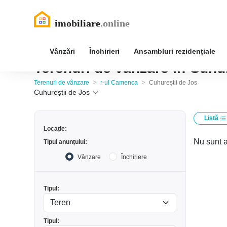
Vânzări
Închirieri
Ansambluri rezidențiale
Terenuri de vânzare în Cuhu
>
>
Terenuri de vânzare
r-ul Camenca
Cuhureștii de Jos
Cuhureștii de Jos
Listă
Locație:
Nu sunt a
Tipul anunțului:
Vânzare
Închiriere
Tipul:
Tipul: