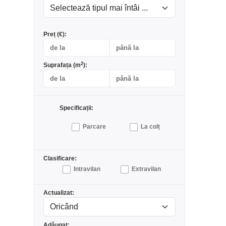
Preț (€):
2
Suprafața (m
):
Specificații:
Parcare
La colț
Clasificare:
Intravilan
Extravilan
Actualizat:
Adăugat: