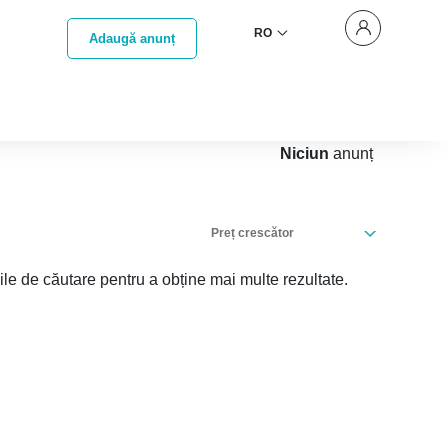
RO
Adaugă anunț
Niciun
anunț
Preț crescător
iile de căutare pentru a obține mai multe rezultate.