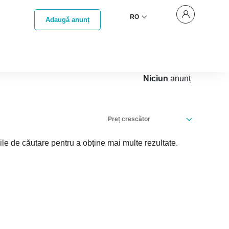
RO
Adaugă anunț
Niciun
anunț
Preț crescător
iile de căutare pentru a obține mai multe rezultate.