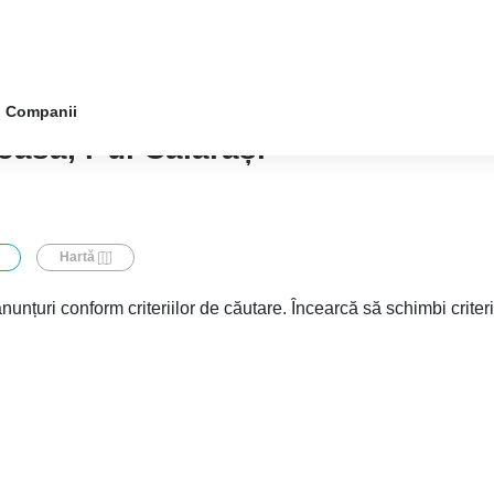
Companii
asa, r-ul Călărași
Hartă
nunțuri conform criteriilor de căutare. Încearcă să schimbi criter