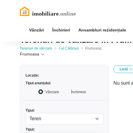
Vânzări
Închirieri
Ansambluri rezidențiale
Terenuri de vânzare în Frumo
>
>
Terenuri de vânzare
r-ul Călărași
Frumoasa
Frumoasa
Listă
Locație:
Nu sunt a
Tipul anunțului:
Vânzare
Închiriere
Tipul:
Tipul: