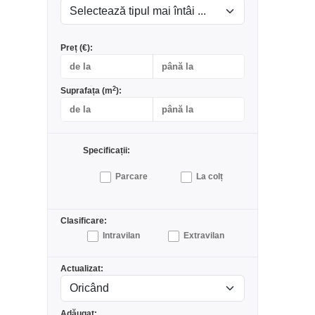
Preț (€):
2
Suprafața (m
):
Specificații:
Parcare
La colț
Clasificare:
Intravilan
Extravilan
Actualizat:
Adăugat: