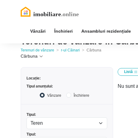
Vânzări
Închirieri
Ansambluri rezidențiale
Terenuri de vânzare în Cărbu
>
>
Terenuri de vânzare
r-ul Căinari
Cărbuna
Cărbuna
Listă
Locație:
Nu sunt a
Tipul anunțului:
Vânzare
Închiriere
Tipul:
Tipul: