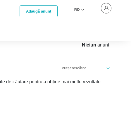
RO
Adaugă anunț
Niciun
anunț
Preț crescător
iile de căutare pentru a obține mai multe rezultate.