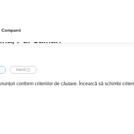
Companii
na, r-ul Căinari
Hartă
nunțuri conform criteriilor de căutare. Încearcă să schimbi criter