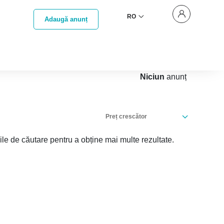
RO
Adaugă anunț
Niciun
anunț
Preț crescător
iile de căutare pentru a obține mai multe rezultate.