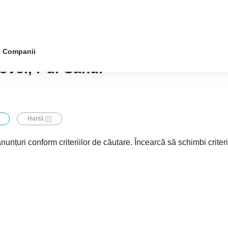
Companii
vei, r-ul Cahul
Hartă
nunțuri conform criteriilor de căutare. Încearcă să schimbi criter