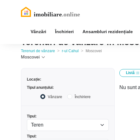
Vânzări
Închirieri
Ansambluri rezidențiale
Terenuri de vânzare în Mosco
>
>
Terenuri de vânzare
r-ul Cahul
Moscovei
Moscovei
Listă
Locație:
Nu sunt a
Tipul anunțului:
Vânzare
Închiriere
Tipul:
Tipul: