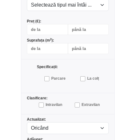
Preț (€):
2
Suprafața (m
):
Specificații:
Parcare
La colț
Clasificare:
Intravilan
Extravilan
Actualizat:
Adăugat: