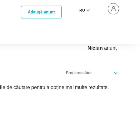
RO
Adaugă anunț
Niciun
anunț
Preț crescător
iile de căutare pentru a obține mai multe rezultate.