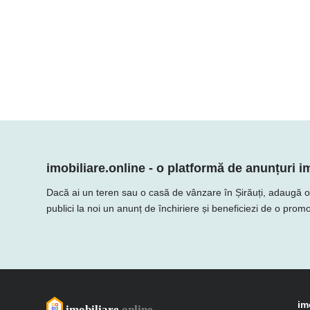
imobiliare.online - o platformă de anunțuri im
Dacă ai un teren sau o casă de vânzare în Șirăuți, adaugă ofert
publici la noi un anunț de închiriere și beneficiezi de o promo
im