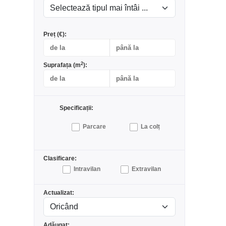
Preț (€):
2
Suprafața (m
):
Specificații:
Parcare
La colț
Clasificare:
Intravilan
Extravilan
Actualizat:
Adăugat: