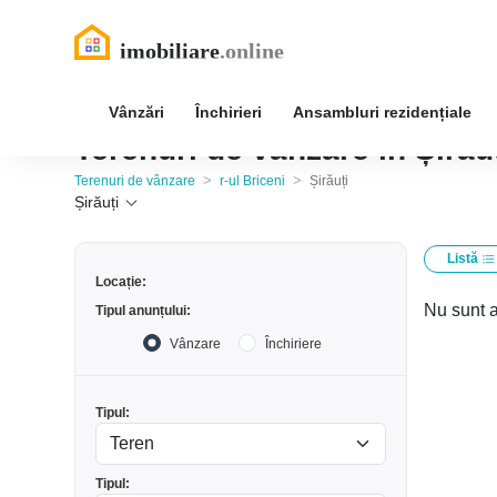
Vânzări
Închirieri
Ansambluri rezidențiale
Terenuri de vânzare în Șirăuț
>
>
Terenuri de vânzare
r-ul Briceni
Șirăuți
Șirăuți
Listă
Locație:
Nu sunt a
Tipul anunțului:
Vânzare
Închiriere
Tipul:
Tipul: