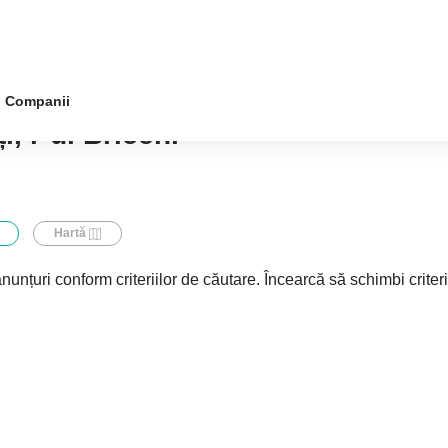
Companii
i, r-ul Briceni
Hartă
nunțuri conform criteriilor de căutare. Încearcă să schimbi criter