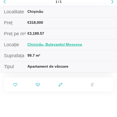
1 / 1
Localitate
Chișinău
Preț
€318,000
Preț pe m²
€3,189.57
Locație
Chișinău, Bulevardul Moscova
Suprafața
99.7 m²
Tipul
Apartament de vânzare