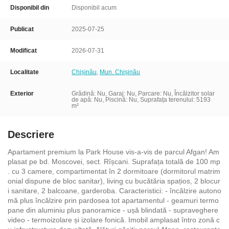
Disponibil din
Disponibil acum
Publicat
2025-07-25
Modificat
2026-07-31
Localitate
Chișinău
,
Mun. Chișinău
Exterior
Grădină: Nu, Garaj: Nu, Parcare: Nu, Încălzitor solar
de apă: Nu, Piscină: Nu, Suprafața terenului: 5193
m²
Descriere
Apartament premium la Park House vis-a-vis de parcul Afgan! Am
plasat pe bd. Moscovei, sect. Rîșcani. Suprafața totală de 100 mp
. cu 3 camere, compartimentat în 2 dormitoare (dormitorul matrim
onial dispune de bloc sanitar), living cu bucătăria spațios, 2 blocur
i sanitare, 2 balcoane, garderoba. Caracteristici: - încălzire autono
mă plus încălzire prin pardosea tot apartamentul - geamuri termo
pane din aluminiu plus panoramice - ușă blindată - supraveghere
video - termoizolare și izolare fonică. Imobil amplasat întro zonă c