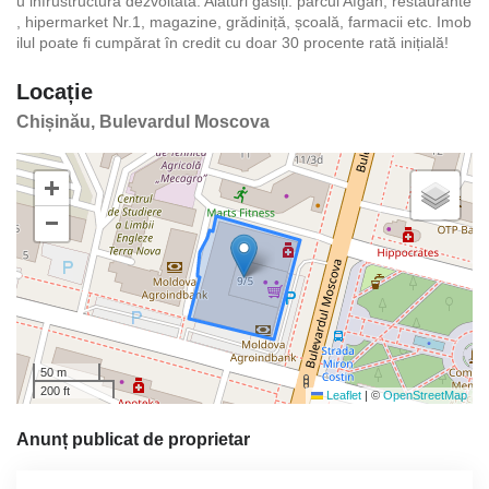
u infrustructura dezvoltată. Alături găsiți: parcul Afgan, restaurante
, hipermarket Nr.1, magazine, grădiniță, școală, farmacii etc. Imob
ilul poate fi cumpărat în credit cu doar 30 procente rată inițială!
Locație
Chișinău, Bulevardul Moscova
+
−
50 m
200 ft
Leaflet
|
©
OpenStreetMap
Anunț publicat de proprietar