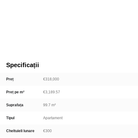
Specificații
Preț
€318,000
Preț pe m²
€3,189.57
Suprafața
99.7 m²
Tipul
Apartament
Cheltuieli lunare
€300