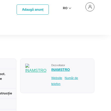
RO
Adaugă anunț
Dezvoltator
INAMSTRO
ect.
Website
Număr de
ae
telefon
strucție