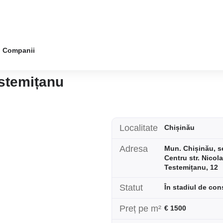
Companii
estemițanu
Localitate
Chișinău
Adresa
Mun. Chișinău, s
Centru str. Nicol
Testemițanu, 12
Statut
În stadiul de con
Preț pe m²
€ 1500