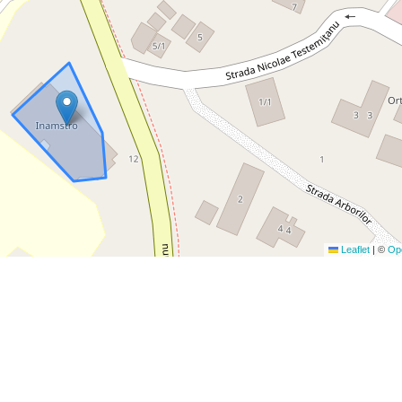
Leaflet
|
©
Op