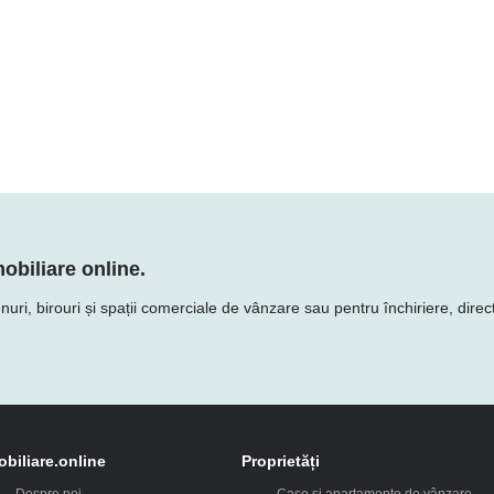
obiliare online.
uri, birouri și spații comerciale de vânzare sau pentru închiriere, direct 
obiliare.online
Proprietăți