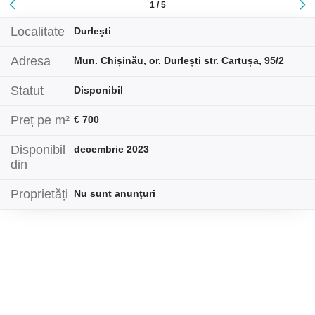
1 / 5
Localitate
Durlești
Adresa
Mun. Chișinău, or. Durlești str. Cartușa, 95/2
Statut
Disponibil
Preț pe m²
€ 700
Disponibil
decembrie 2023
din
Proprietăți
Nu sunt anunţuri