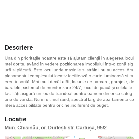
Descriere
Una din prioritățile noastre este să ajutăm clienții în alegerea locui
ntei dorite, având în vedere poziționarea imobilului într-o zonă sig
ură și plăcută. Este locul unde mașinile și străinii nu au acces. Am
plasamentul complexului locativ facilitează o curte luminoasă și m
ereu însorită. Mai mult decât atât, locurile de parcare, garajele, de
baralele, sistemul de monitorizare 24/7, locul de joacă și celelalte
facilități asigură un loc de trai ideal pentru oameni din orice categ
orie de vârstă. Nu în ultimul rând, spectrul larg de apartamente co
nferă accesibilitate pentru oricine,indiferent de buget.
Locație
Mun. Chișinău, or. Durlești str. Cartușa, 95/2