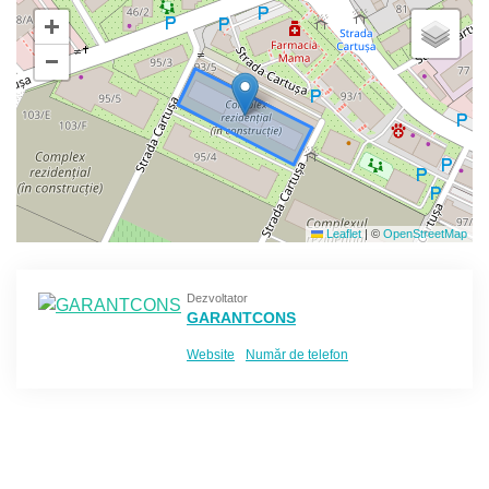
+
−
Leaflet
|
©
OpenStreetMap
Dezvoltator
GARANTCONS
Website
Număr de telefon